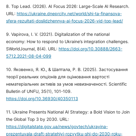
8. Top Lead. (2026). AI Focus 2026: Large-Scale AI Research.
URL:
https://ukraine.dneprcity.net/world/shi-ta-finansova-
sfera-rezultati-doslidzhennya-ai-focus-2026-vid-top-lead/
9. Vapirova, I. V. (2021). Digitalization of the national
economy: How to respond to Ukraine’s integration challenges.
SWorldJournal, 8(4). URL:
https://doi.org/10.30888/2663-
5712.2021-08-04-099
10. Яковенко, Я. Ю., & Шаптала, Р. В. (2025). Застосування
теорії реальних опціонів для оцінювання вартості
нематеріальних активів за умов невизначеності. Scientific
Bulletin of UNFU, 35(1), 101-109.
https://doi.org/10.36930/40350113
11. Ukraine Presents National AI Strategy: a Bold Vision to Join
the Global Top 3 by 2030. URL:
https://digitalstate.gov.ua/news/govtech/ukrayina-
prezentuvala-draft-stratehiyi-rozvytku-shi-do-2030-roku-