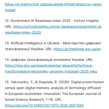
fokus-na-praktychne-zastosuvannia-infrastrukturu-ta-vlasni-
modeli
12. Government AI Readiness Index 2025 - Oxford Insights.
URL:
https://oxfordinsights.com/ai-readiness/government-ai-
readiness-index-2025/
13. Artificial Intelligence in Ukraine - Міністерство цифрової
трансформації України. URL:
https://ai.thedigital.gov.ua/en
14. Цифрова трансформація економіки України. URL:
https://niss.gov.ua/news/komentari-ekspertiv/tsyfrova-
transformatsiya-ekonomiky-ukrayiny-lystopad-2025-roku
15. Yakovenko, Y., & Shaptala, R. (2026). Digital protectionism
versus open digital markets: analysis of technology diffusion
in European economies. Innovation: The European Journal of
Social Science Research, 1–16. URL:
https://doi.org/10.1080/13511610.2026.2657564