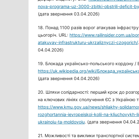
nova-programa-uz-3000-zbitki-obstrili-deficit-
(дата звернення 03.04.2026)
18. Понад 1100 разів ворог атакував інфрастру
цьогоріч. URL:
https://www.railinsider.com.ua/p
atakuvav-infrastrukturu-ukrzaliznyczi-czogorich/
04.04.2026)
19. Блокада українсько-польського кордону / В
https://uk.wikipedia.org/wiki/Блокада_українс
(дата звернення 04.04.2026)
20. Шляхи солідарності: перший крок до розгор
на ключових лініях сполучення ЄС з Україною 
https://www.kmu.gov.ua/news/shliakhy-solidarnos
rozghortannia-ievropeiskoi-kolii-na-kliuchovykh-l
ukrainoiu-ta-moldovoiu
. (дата звернення 04.04.
21. Можливості та виклики транспортної систе