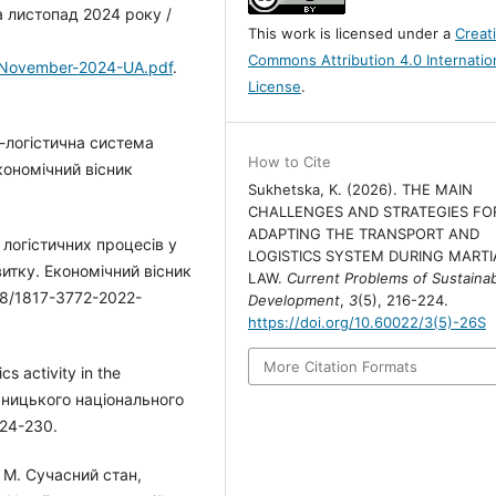
на листопад 2024 року /
This work is licensed under a
Creat
Commons Attribution 4.0 Internatio
-November-2024-UA.pdf
.
License
.
о-логістична система
How to Cite
кономічний вісник
Sukhetska, K. (2026). THE MAIN
CHALLENGES AND STRATEGIES FO
ADAPTING THE TRANSPORT AND
 логістичних процесів у
LOGISTICS SYSTEM DURING MARTI
итку. Економічний вісник
LAW.
Current Problems of Sustaina
958/1817-3772-2022-
Development
,
3
(5), 216-224.
https://doi.org/10.60022/3(5)-26S
More Citation Formats
cs activity in the
ельницького національного
224-230.
. М. Сучасний стан,