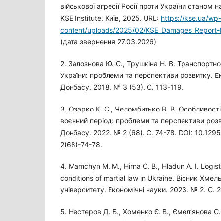
військової агресії Росії проти України станом 
KSE Institute. Київ, 2025. URL:
https://kse.ua/wp-
content/uploads/2025/02/KSE_Damages_Report
(дата звернення 27.03.2026)
2. Залознова Ю. С., Трушкіна Н. В. Транспортн
України: проблеми та перспективи розвитку. Е
Донбасу. 2018. № 3 (53). С. 113-119.
3. Озарко К. С., Челомбитько В. В. Особливості
воєнний період: проблеми та перспективи розв
Донбасу. 2022. № 2 (68). С. 74-78. DOI: 10.12
2(68)-74-78.
4. Mamchyn M. M., Hirna O. B., Hladun A. I. Logisti
conditions of martial law in Ukraine. Вісник Хм
університету. Економічні науки. 2023. № 2. С. 
5. Нестеров Д. Б., Хоменко Є. В., Ємелʼянова С