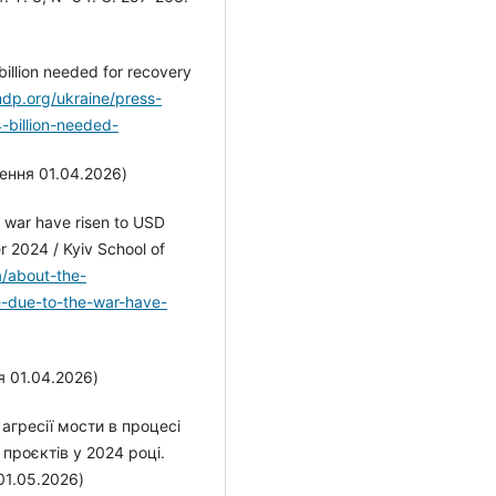
llion needed for recovery
dp.org/ukraine/press-
billion-needed-
нення 01.04.2026)
e war have risen to USD
r 2024 / Kyiv School of
a/about-the-
e-due-to-the-war-have-
я 01.04.2026)
 агресії мости в процесі
проєктів у 2024 році.
01.05.2026)