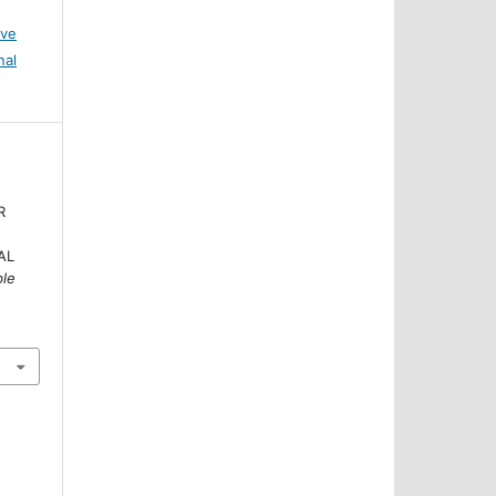
ive
nal
R
AL
ble