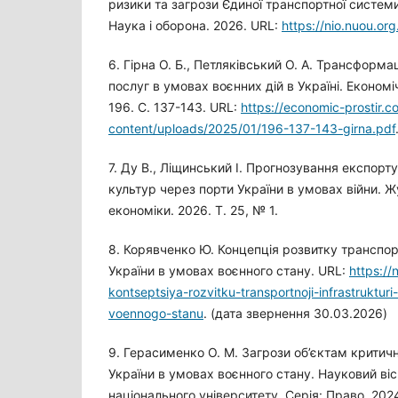
ризики та загрози Єдиної транспортної системи
Наука і оборона. 2026. URL:
https://nio.nuou.or
6. Гірна О. Б., Петляківський О. А. Трансформа
послуг в умовах воєнних дій в Україні. Економ
196. С. 137-143. URL:
https://economic-prostir.
content/uploads/2025/01/196-137-143-girna.pdf
7. Ду В., Ліщинський І. Прогнозування експорт
культур через порти України в умовах війни. 
економіки. 2026. Т. 25, № 1.
8. Корявченко Ю. Концепція розвитку транспор
України в умовах воєнного стану. URL:
https://
kontseptsiya-rozvitku-transportnoji-infrastruktur
voennogo-stanu
. (дата звернення 30.03.2026)
9. Герасименко О. М. Загрози об’єктам критич
України в умовах воєнного стану. Науковий в
національного університету. Серія: Право. 2024