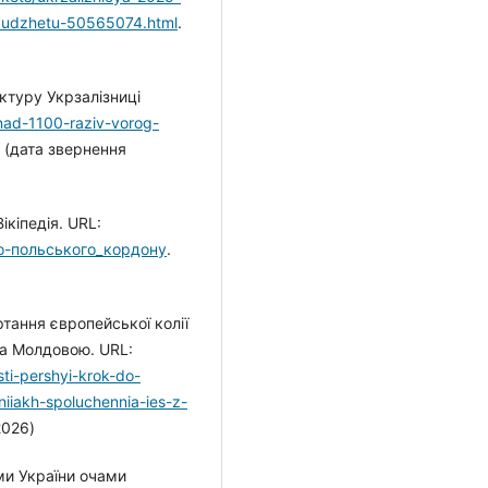
byudzhetu-50565074.html
.
ктуру Укрзалізниці
onad-1100-raziv-vorog-
. (дата звернення
ікіпедія. URL:
ько-польського_кордону
.
тання європейської колії
та Молдовою. URL:
ti-pershyi-krok-do-
iniiakh-spoluchennia-ies-z-
2026)
ми України очами