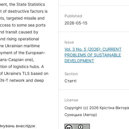
nt, the State Statistics
 of destructive factors is
Published
ets, targeted missile and
2026-05-15
 access to some sea ports
nd transit caused by
nd rising operational
Issue
he Ukrainian maritime
Vol. 3 No. 5 (2026): CURRENT
ployment of the European-
PROBLEMS OF SUSTAINABLE
rans-Caspian one),
DEVELOPMENT
tion of logistics hubs. A
of Ukraine’s TLS based on
Section
 TEN-T network and deep
Статті
License
Copyright (c) 2026 Крістіна Вікторі
Сухецька (Автор)
уйнувань внаслідок