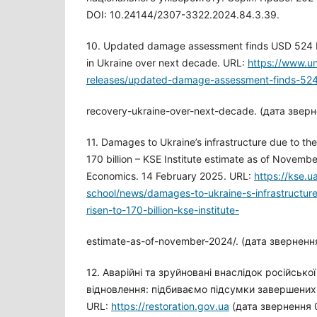
DOI: 10.24144/2307-3322.2024.84.3.39.
10. Updated damage assessment finds USD 524 bi
in Ukraine over next decade. URL:
https://www.un
releases/updated-damage-assessment-finds-524-
recovery-ukraine-over-next-decade. (дата звер
11. Damages to Ukraine’s infrastructure due to th
170 billion – KSE Institute estimate as of Novembe
Economics. 14 February 2025. URL:
https://kse.u
school/news/damages-to-ukraine-s-infrastructur
risen-to-170-billion-kse-institute-
estimate-as-of-november-2024/. (дата зверненн
12. Аварійні та зруйновані внаслідок російської
відновлення: підбиваємо підсумки завершених 
URL:
https://restoration.gov.ua
(дата звернення 