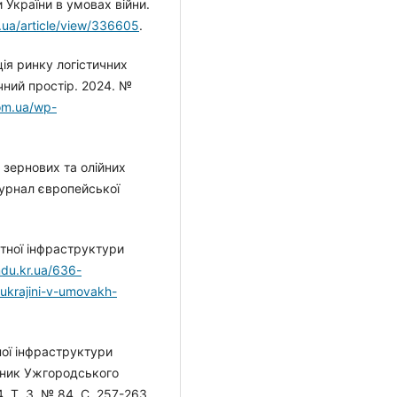
 України в умовах війни.
g.ua/article/view/336605
.
ція ринку логістичних
ічний простір. 2024. №
com.ua/wp-
.
у зернових та олійних
Журнал європейської
тної інфраструктури
ndu.kr.ua/636-
i-ukrajini-v-umovakh-
ної інфраструктури
існик Ужгородського
. Т. 3, № 84. С. 257-263.