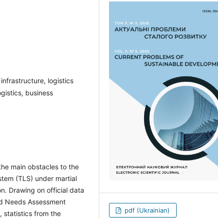
infrastructure, logistics
ogistics, business
the main obstacles to the
ystem (TLS) under martial
n. Drawing on official data
and Needs Assessment
pdf (Ukrainian)
statistics from the