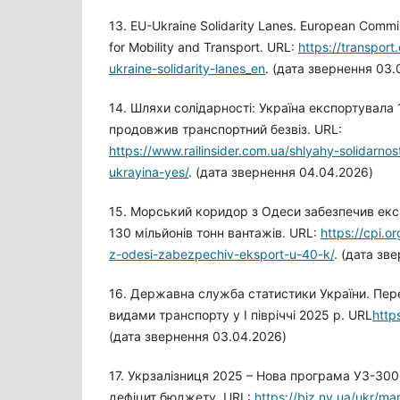
13. EU-Ukraine Solidarity Lanes. European Commis
for Mobility and Transport. URL:
https://transport
ukraine-solidarity-lanes_en
. (дата звернення 03.
14. Шляхи солідарності: Україна експортувала 
продовжив транспортний безвіз. URL:
https://www.railinsider.com.ua/shlyahy-solidarnos
ukrayina-yes/
. (дата звернення 04.04.2026)
15. Морський коридор з Одеси забезпечив екс
130 мільйонів тонн вантажів. URL:
https://cpi.o
z-odesi-zabezpechiv-eksport-u-40-k/
. (дата зв
16. Державна служба статистики України. Пер
видами транспорту у І півріччі 2025 р. URL
http
(дата звернення 03.04.2026)
17. Укрзалізниця 2025 – Нова програма УЗ-3000
дефіцит бюджету. URL:
https://biz.nv.ua/ukr/ma