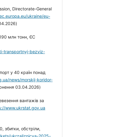
sion, Directorate-General
.ec.europa.eu/ukraine/eu-
04.2026)
190 млн тонн, ЄС
ti-transportnyj-bezviz-
порт у 40 країн понад
rg.ua/news/morskij-koridor-
ернення 03.04.2026)
евезення вантажів за
s://www.ukrstat.gov.ua
, збитки, обстріли,
rkets/ukrzaliznicya-2025-