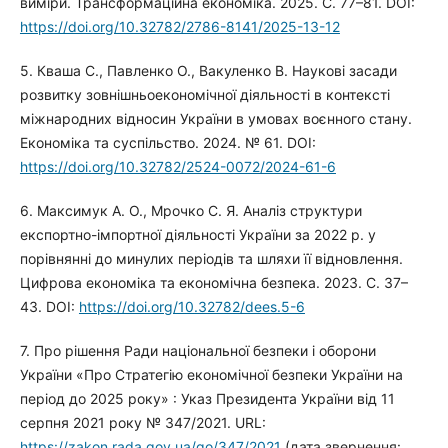
виміри. Трансформаційна економіка. 2025. С. 77–81. DOI:
https://doi.org/10.32782/2786-8141/2025-13-12
5. Кваша С., Павленко О., Вакуленко В. Наукові засади
розвитку зовнішньоекономічної діяльності в контексті
міжнародних відносин України в умовах воєнного стану.
Економіка та суспільство. 2024. № 61. DOI:
https://doi.org/10.32782/2524-0072/2024-61-6
6. Максимук А. О., Мрочко С. Я. Аналіз структури
експортно-імпортної діяльності України за 2022 р. у
порівнянні до минулих періодів та шляхи її відновлення.
Цифрова економіка та економічна безпека. 2023. С. 37–
43. DOI:
https://doi.org/10.32782/dees.5-6
7. Про рішення Ради національної безпеки і оборони
України «Про Стратегію економічної безпеки України на
період до 2025 року» : Указ Президента України від 11
серпня 2021 року № 347/2021. URL:
https://zakon.rada.gov.ua/go/347/2021
(дата звернення: