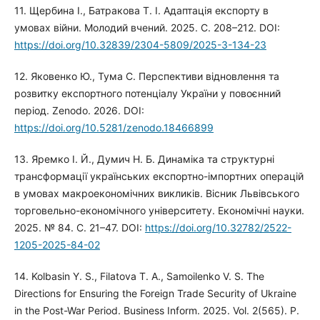
11. Щербина І., Батракова Т. І. Адаптація експорту в
умовах війни. Молодий вчений. 2025. С. 208–212. DOI:
https://doi.org/10.32839/2304-5809/2025-3-134-23
12. Яковенко Ю., Тума С. Перспективи відновлення та
розвитку експортного потенціалу України у повоєнний
період. Zenodo. 2026. DOI:
https://doi.org/10.5281/zenodo.18466899
13. Яремко І. Й., Думич Н. Б. Динаміка та структурні
трансформації українських експортно-імпортних операцій
в умовах макроекономічних викликів. Вісник Львівського
торговельно-економічного університету. Економічні науки.
2025. № 84. С. 21–47. DOI:
https://doi.org/10.32782/2522-
1205-2025-84-02
14. Kolbasin Y. S., Filatova T. A., Samoilenko V. S. The
Directions for Ensuring the Foreign Trade Security of Ukraine
in the Post-War Period. Business Inform. 2025. Vol. 2(565). P.