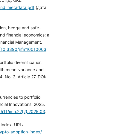
 ССПД. URL:
_ind_metadata.pdf
(дата
ation, hedge and safe-
nd financial economics: a
 Financial Management.
rg/10.3390/jrfm16010003
.
rtfolio diversification
with mean-variance and
, No. 2. Article 27. DOI:
urrencies to portfolio
cial Innovations. 2025.
1511/imfi.22(2).2025.03
.
 Index. URL:
rypto-adoption-index/