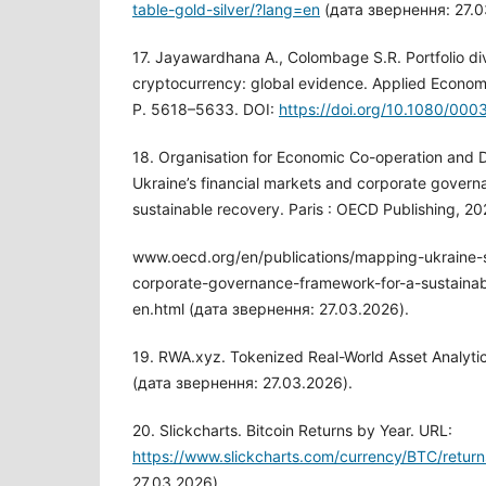
table-gold-silver/?lang=en
(дата звернення: 27.0
17. Jayawardhana A., Colombage S.R. Portfolio diver
cryptocurrency: global evidence. Applied Economi
P. 5618–5633. DOI:
https://doi.org/10.1080/00
18. Organisation for Economic Co-operation and
Ukraine’s financial markets and corporate govern
sustainable recovery. Paris : OECD Publishing, 20
www.oecd.org/en/publications/mapping-ukraine-s
corporate-governance-framework-for-a-sustaina
en.html (дата звернення: 27.03.2026).
19. RWA.xyz. Tokenized Real-World Asset Analyti
(дата звернення: 27.03.2026).
20. Slickcharts. Bitcoin Returns by Year. URL:
https://www.slickcharts.com/currency/BTC/return
27.03.2026).