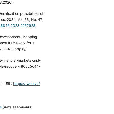
3.2026).
sification possibilities of
cs. 2024. Vol. 56, No. 47.
036846.2023.2257928
.
 Development. Mapping
ance framework for a
25. URL: https://
-financial-markets-and-
ble-recovery_866c5c44-
cs. URL:
https://rwa.xyz/
s
(дата звернення: