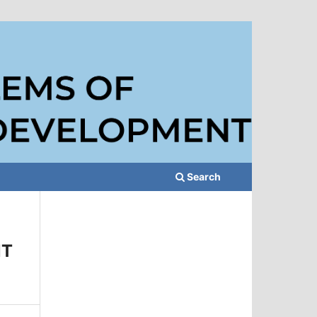
Search
NT