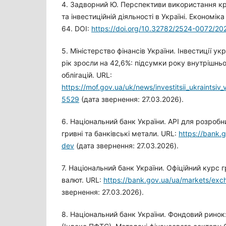
4. Задворний Ю. Перспективи використання кр
та інвестиційній діяльності в Україні. Економік
64. DOI:
https://doi.org/10.32782/2524-0072/2
5. Міністерство фінансів України. Інвестиції у
рік зросли на 42,6%: підсумки року внутрішн
облігацій. URL:
https://mof.gov.ua/uk/news/investitsii_ukraintsi
5529
(дата звернення: 27.03.2026).
6. Національний банк України. API для розробни
гривні та банківські метали. URL:
https://bank.
dev
(дата звернення: 27.03.2026).
7. Національний банк України. Офіційний курс 
валют. URL:
https://bank.gov.ua/ua/markets/exc
звернення: 27.03.2026).
8. Національний банк України. Фондовий ринок