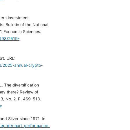
dern investment
. Bulletin of the National
e”. Economic Sciences.
0998/2519-
rt. URL:
s/2025-annual-crypto-
. The diversification
they there? Review of
63, No. 2. P. 469–518.
w
.
nd Silver since 1971. In
.report/chart-performance-