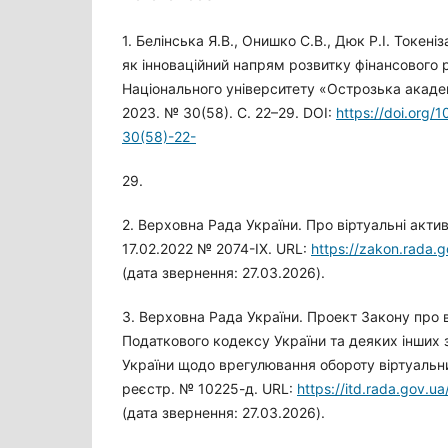
1. Белінська Я.В., Онишко С.В., Дюк Р.І. Токені
як інноваційний напрям розвитку фінансового 
Національного університету «Острозька академ
2023. № 30(58). С. 22–29. DOI:
https://doi.org
30(58)-22-
29.
2. Верховна Рада України. Про віртуальні актив
17.02.2022 № 2074-IX. URL:
https://zakon.rada.
(дата звернення: 27.03.2026).
3. Верховна Рада України. Проект Закону про 
Податкового кодексу України та деяких інших 
України щодо врегулювання обороту віртуальних
реєстр. № 10225-д. URL:
https://itd.rada.gov.ua/
(дата звернення: 27.03.2026).