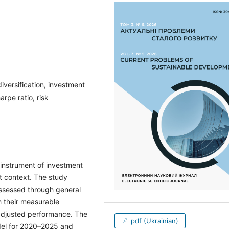
diversification, investment
rpe ratio, risk
n instrument of investment
nt context. The study
assessed through general
h their measurable
sk-adjusted performance. The
pdf (Ukrainian)
odel for 2020–2025 and