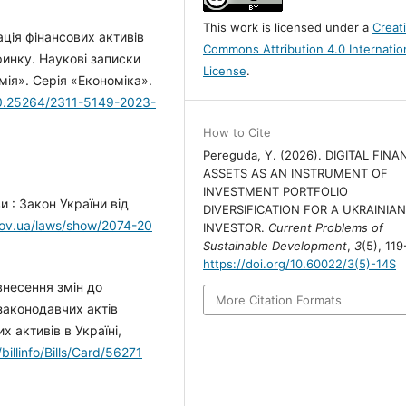
This work is licensed under a
Creat
зація фінансових активів
Commons Attribution 4.0 Internatio
ринку. Наукові записки
License
.
ія». Серія «Економіка».
/10.25264/2311-5149-2023-
How to Cite
Pereguda, Y. (2026). DIGITAL FINA
ASSETS AS AN INSTRUMENT OF
INVESTMENT PORTFOLIO
и : Закон України від
DIVERSIFICATION FOR A UKRAINIA
gov.ua/laws/show/2074-20
INVESTOR.
Current Problems of
Sustainable Development
,
3
(5), 119
https://doi.org/10.60022/3(5)-14S
внесення змін до
More Citation Formats
законодавчих актів
 активів в Україні,
billinfo/Bills/Card/56271