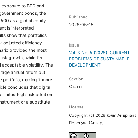
% exposure to BTC and
 government bonds, the
Published
500 as a global equity
2026-05-15
nt is interpreted
ults show that portfolios
-adjusted efficiency
Issue
nario provided the most
Vol. 3 No. 5 (2026): CURRENT
risk growth, while P5
PROBLEMS OF SUSTAINABLE
DEVELOPMENT
 acceptable volatility. The
rage annual return but
Section
e portfolio, making it more
Статті
icle concludes that digital
 limited high-risk addition
instrument or a substitute
License
Copyright (c) 2026 Юлія Андріївна
Перегуда (Автор)