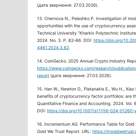
(дата звернення: 27.03.2026).
13. Chernova N., Peleshko P. Investigation of mo
opportunities with the use of cryptocurrency assets
Technical University “Kharkiv Polytechnic Institut
2024. No. 3. P. 82–86. DOI:
https://doi.org/10.2
4461.2024.3.82
.
14. CoinGecko. 2025 Annual Crypto Industry Repo
https://www.coingecko.com/research/publication
report
(дата звернення: 27.03.2026).
15. Han W., Newton D., Platanakis E., Wu H., Xiao L
benefits of cryptocurrency factor portfolios: are 
Quantitative Finance and Accounting. 2024. Vol. 
DOI:
https://doi.org/10.1007/s11156-024-01260-
16. Incrementum AG. Performance Table for Gold a
Gold We Trust Report. URL:
https://ingoldwetrust