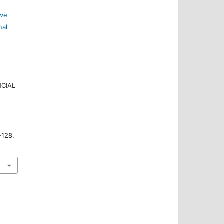
ive
nal
NCIAL
N
-128.