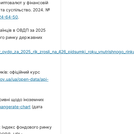
иптовалют у фінансовій
а та суспільство. 2024. №
024-64-50
.
країнців в ОВДП за 2025
ього ринку державних
v_v_ovdp_za_2025_rik_zrosli_na_426_pidsumki_roku_vnutrishnogo_rinku
ків: офіційний курс
gov.ua/ua/open-data/api-
гривні щодо іноземних
hangerate-chart
(дата
: Індекс фондового ринку