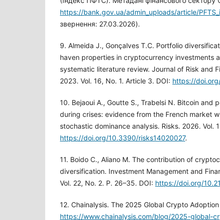
(Індекс ПФТС). Метадані фінансового сектору
https://bank.gov.ua/admin_uploads/article/PFTS
звернення: 27.03.2026).
9. Almeida J., Gonçalves T.C. Portfolio diversific
haven properties in cryptocurrency investments a
systematic literature review. Journal of Risk and
2023. Vol. 16, No. 1. Article 3. DOI:
https://doi.o
10. Bejaoui A., Goutte S., Trabelsi N. Bitcoin and po
during crises: evidence from the French market 
stochastic dominance analysis. Risks. 2026. Vol. 14
https://doi.org/10.3390/risks14020027
.
11. Boido C., Aliano M. The contribution of cryptoc
diversification. Investment Management and Finan
Vol. 22, No. 2. P. 26–35. DOI:
https://doi.org/10.2
12. Chainalysis. The 2025 Global Crypto Adoption
https://www.chainalysis.com/blog/2025-global-c