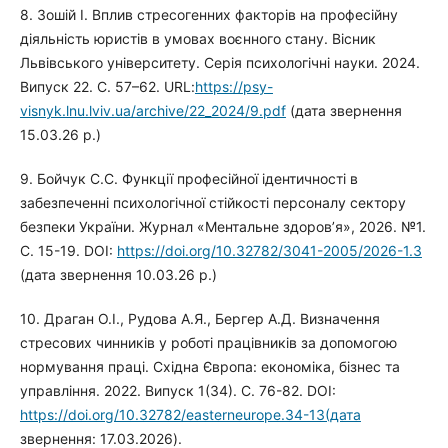
8. Зошій І. Вплив стресогенних факторів на професійну
діяльність юристів в умовах воєнного стану. Вісник
Львівського університету. Серія психологічні науки. 2024.
Випуск 22. С. 57–62. URL:
https://psy-
visnyk.lnu.lviv.ua/archive/22_2024/9.pdf
(дата звернення
15.03.26 р.)
9. Бойчук С.С. Функції професійної ідентичності в
забезпеченні психологічної стійкості персоналу сектору
безпеки України. Журнал «Ментальне здоров’я», 2026. №1.
C. 15-19. DOI:
https://doi.org/10.32782/3041-2005/2026-1.3
(дата звернення 10.03.26 р.)
10. Драган О.І., Рудова А.Я., Бергер А.Д. Визначення
стресових чинників у роботі працівників за допомогою
нормування праці. Східна Європа: економіка, бізнес та
управління. 2022. Випуск 1(34). С. 76-82. DOI:
https://doi.org/10.32782/easterneurope.34-13(дата
звернення: 17.03.2026).