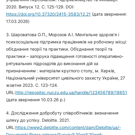
2020. Випуск 12. С. 125-129. DOI:
https://doi.org/10.37320/2415-3583/12.21
(дата звернення:
17.03.2026)
3. Шароватова О.П., Морозов А.І. Ментальне здоров’я і
психосоціальна підтримка працівників на робочому місці:
об’єднання теорії та практики. Об’єднання теорії та
практики – запорука підвищення готовності оперативно-
рятувальних підрозділів до виконання дій за
призначенням : матеріали круглого столу, м. Харків,
Національний університет цивільного захисту України, 27
жовтня 2023. С. 123-124.
URL:
http://repositsc.nuczu.edu.ua/handle/123456789/18651
(дата звернення 10.03.26 р.)
4. Дослідження добробуту співробітників: визначення
шляху до успіху. Deloitte. 2021.
URL:
https://www2.deloitte.com/content/dam/Deloitte/ua/-
Documents/Press-release/Survey%20on%20well-