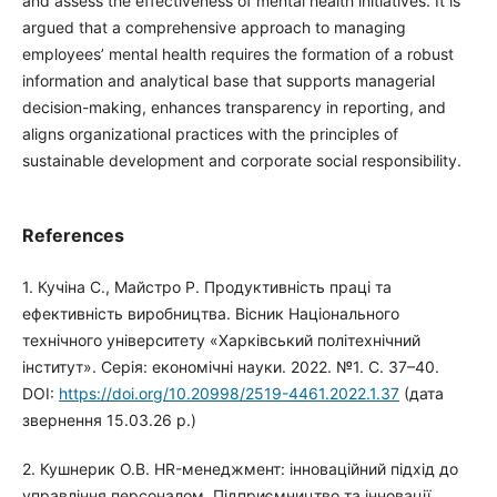
and assess the effectiveness of mental health initiatives. It is
argued that a comprehensive approach to managing
employees’ mental health requires the formation of a robust
information and analytical base that supports managerial
decision-making, enhances transparency in reporting, and
aligns organizational practices with the principles of
sustainable development and corporate social responsibility.
References
1. Кучіна С., Майстро Р. Продуктивність праці та
ефективність виробництва. Вісник Національного
технічного університету «Харківський політехнічний
інститут». Серія: економічні науки. 2022. №1. С. 37–40.
DOI:
https://doi.org/10.20998/2519-4461.2022.1.37
(дата
звернення 15.03.26 р.)
2. Кушнерик О.В. HR-менеджмент: інноваційний підхід до
управління персоналом. Підприємництво та інновації.